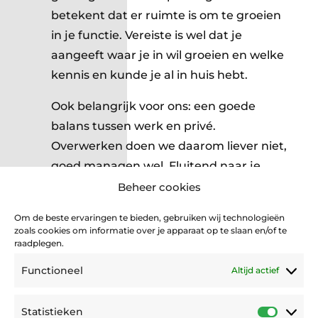
betekent dat er ruimte is om te groeien
in je functie. Vereiste is wel dat je
aangeeft waar je in wil groeien en welke
kennis en kunde je al in huis hebt.
Ook belangrijk voor ons: een goede
balans tussen werk en privé.
Overwerken doen we daarom liever niet,
goed managen wel. Fluitend naar je
werk en fluitend naar huis 🙂
Beheer cookies
Om de beste ervaringen te bieden, gebruiken wij technologieën
Als digital content marketeer zorg jij dat
zoals cookies om informatie over je apparaat op te slaan en/of te
onze klanten digitaal opvallen. Jij creeërt
raadplegen.
content die niet alleen lekker leest of er
Functioneel
Altijd actief
goed uitziet, maar die ook strategisch én
technisch klopt. Denk aan slimme SEO-
Statistieken