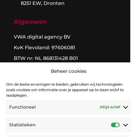
8251 EW, Dronten

Algemeen
VWA digital agency BV
KvK Flevoland: 97606081
BTW nr: NL 868131428 B01
Algemene voorwaarden
Beheer cookies
Om de beste ervaringen te bieden, gebruiken wij technologieën
zoals cookies om informatie over je apparaat op te slaan en/of te
raadplegen.
Functioneel
Altijd actief
Statistieken
Statis