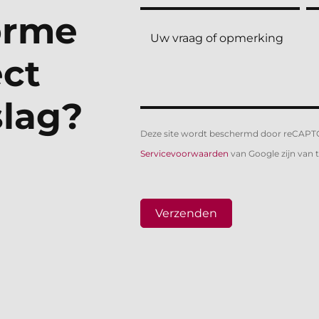
orme
ect
slag?
Deze site wordt beschermd door reCAP
Servicevoorwaarden
van Google zijn van 
Verzenden