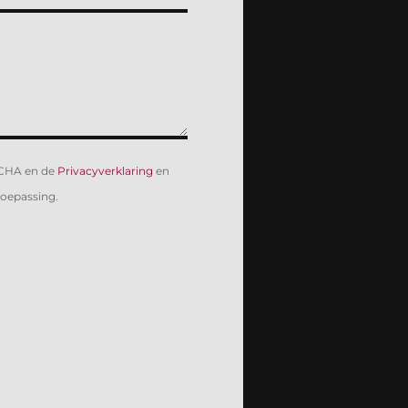
TCHA en de
Privacyverklaring
en
toepassing.