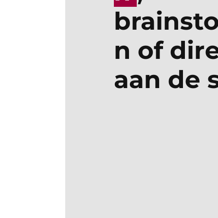
brainst
n of dir
aan de 