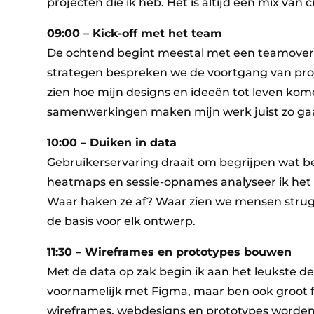
projecten die ik heb. Het is altijd een mix van 
09:00 – Kick-off met het team
De ochtend begint meestal met een teamover
strategen bespreken we de voortgang van projec
zien hoe mijn designs en ideeën tot leven kom
samenwerkingen maken mijn werk juist zo gaa
10:00 – Duiken in data
Gebruikerservaring draait om begrijpen wat be
heatmaps en sessie-opnames analyseer ik het 
Waar haken ze af? Waar zien we mensen strug
de basis voor elk ontwerp.
11:30 – Wireframes en prototypes bouwen
Met de data op zak begin ik aan het leukste dee
voornamelijk met Figma, maar ben ook groot fa
wireframes, webdesigns en prototypes worden