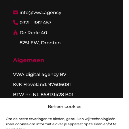
info@vwa.agency

0321 - 382 457

De Rede 40

8251 EW, Dronten

Algemeen
VWA digital agency BV
KvK Flevoland: 97606081
BTW nr: NL 868131428 B01
Algemene voorwaarden
Beheer cookies
Om de beste ervaringen te bieden, gebruiken wij technologieën
zoals cookies om informatie over je apparaat op te slaan en/of te