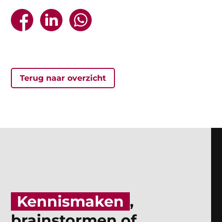



Terug naar overzicht
Kennismaken
,
brainstormen of