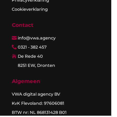
Privacyverklaring
Cookieverklaring
Contact
info@vwa.agency

0321 - 382 457

De Rede 40

8251 EW, Dronten

Algemeen
VWA digital agency BV
KvK Flevoland: 97606081
BTW nr: NL 868131428 B01